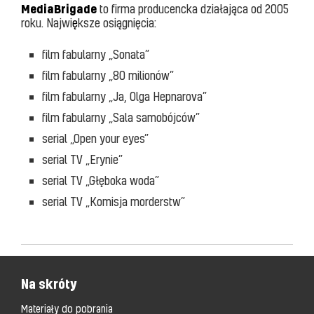
MediaBrigade
to firma producencka działająca od 2005
roku. Najwi
ę
ksze osiągnięcia:
film fabularny „Sonata”
film fabularny „80 milionów”
film fabularny „Ja, Olga Hepnarova”
film fabularny „Sala samobójców”
serial „Open your eyes”
serial TV „Erynie”
serial TV „Głęboka woda”
serial TV „Komisja morderstw”
Na skróty
Materiały do pobrania