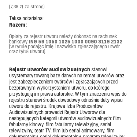
(7,38 zł za stronę)
Taksa notarialna:
Razem:
Opłaty za rejestr utworu należy dokonać na rachunek
ING
56 1050 1025 1000 0090 3119 2132
bankowy
(w tytule podając imię i nazwisko zgłaszającego utwór
oraz tytuł utworu).
Rejestr utworów audiowizualnych
stanowi
usystematyzowaną bazę danych na temat utworów oraz
jest zabezpieczeniem twórców i zgłaszających przed
bezprawnym wykorzystaniem utworu, do którego
przysługują im prawa autorskie. W tym znaczeniu wpis do
rejestru stanowi środek dowodowy odnośnie daty wpisu
utworu do rejestru. Krajowa Izba Producentów
Audiowizualnych prowadzi Rejestr Utworów dla
następujących kategorii utworów audiowizualnych: film
fabularny kinowy, film fabularny telewizyjny, serial
telewizyjny, teatr TV, film lub serial animowany, film
dokumentalny, serial dokumentalny, program telewizyjny,