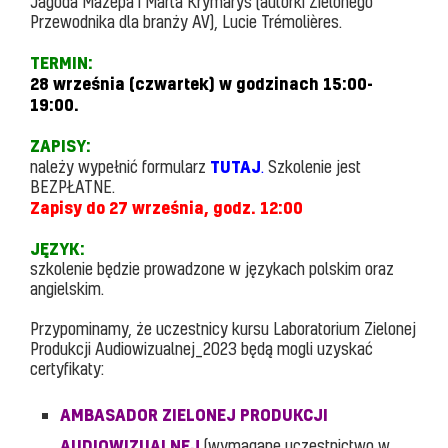
Jagoda Mazepa i Marta Krymarys (autorki Zielonego
Przewodnika dla branży AV), Lucie Trémolières.
TERMIN:
28 września
(czwartek) w godzinach 15:00-
19:00.
ZAPISY:
TUTAJ
należy wypełnić formularz
.
Szkolenie jest
BEZPŁATNE.
Zapisy do 27 września, godz. 12:00
JĘZYK:
szkolenie będzie prowadzone w językach polskim oraz
angielskim.
Przypominamy, że uczestnicy kursu Laboratorium Zielonej
Produkcji Audiowizualnej_2023 będą mogli uzyskać
certyfikaty:
AMBASADOR ZIELONEJ PRODUKCJI
AUDIOWIZUALNEJ
(wymagane uczestnictwo w