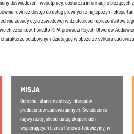
ymiany doświadczeń i współpracy, dostarcza informacji o bieżącyc
ewnia również dostęp do usług prawnych z najlepszymi ekspertami
echnia zasady etyki zawodowej w działalności reprezentantów tego
ć swoich członków. Ponadto KIPA prowadzi Rejestr Utworów Audiowi
 o charakterze polubownym działającą w obszarze sektora audiowizu
MISJA
Ochrona i stanie na straży interesów
producentów audiowizualnych. Świadczenie
najwyższej jakości usług eksperckich
wspierających biznes filmowo-telewizyjny, w