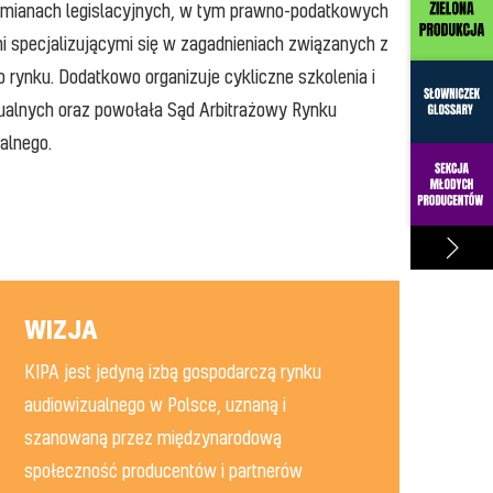
h zmianach legislacyjnych, w tym prawno-podatkowych
 specjalizującymi się w zagadnieniach związanych z
 rynku. Dodatkowo organizuje cykliczne szkolenia i
zualnych oraz powołała Sąd Arbitrażowy Rynku
alnego.
WIZJA
KIPA jest jedyną izbą gospodarczą rynku
audiowizualnego w Polsce, uznaną i
szanowaną przez międzynarodową
społeczność producentów i partnerów