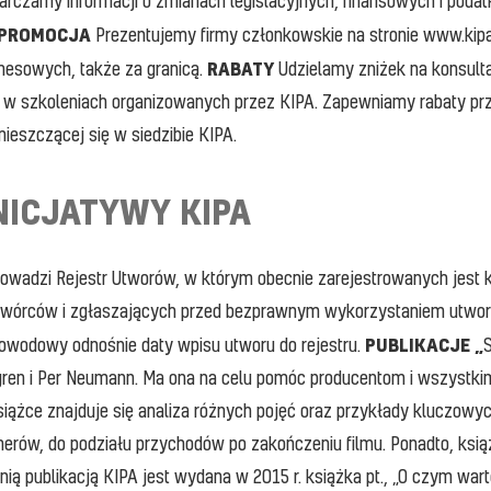
rczamy informacji o zmianach legislacyjnych, finansowych i podat
PROMOCJA
Prezentujemy firmy członkowskie na stronie www.kipa.
RABATY
znesowych, także za granicą.
Udzielamy zniżek na konsulta
ał w szkoleniach organizowanych przez KIPA. Zapewniamy rabaty pr
ieszczącej się w siedzibie KIPA.
NICJATYWY KIPA
rowadzi Rejestr Utworów, w którym obecnie zarejestrowanych jest 
twórców i zgłaszających przed bezprawnym wykorzystaniem utworu,
PUBLIKACJE „
owodowy odnośnie daty wpisu utworu do rejestru.
S
elgren i Per Neumann. Ma ona na celu pomóc producentom i wszys
książce znajduje się analiza różnych pojęć oraz przykłady klucz
nerów, do podziału przychodów po zakończeniu filmu. Ponadto, ksi
tnią publikacją KIPA jest wydana w 2015 r. książka pt., „O czym war