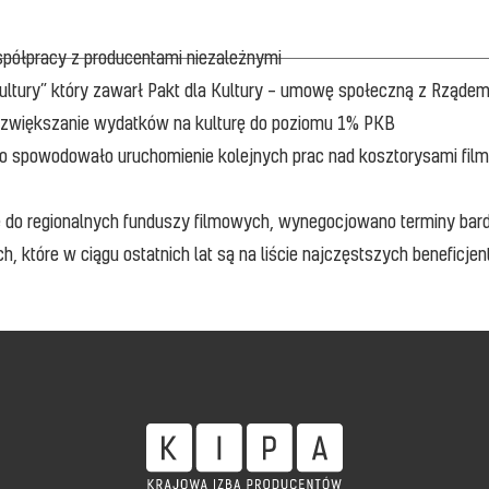
półpracy z producentami niezależnymi
ultury” który zawarł Pakt dla Kultury – umowę społeczną z Rząde
zwiększanie wydatków na kulturę do poziomu 1% PKB
 co spowodowało uruchomienie kolejnych prac nad kosztorysami fil
 do regionalnych funduszy filmowych, wynegocjowano terminy bard
, które w ciągu ostatnich lat są na liście najczęstszych beneficje
Partnerzy