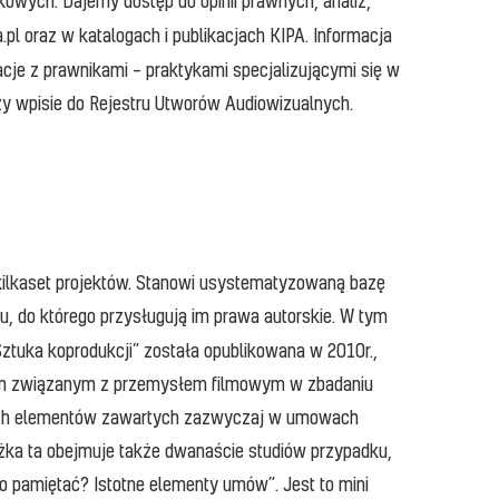
kowych. Dajemy dostęp do opinii prawnych, analiz,
pl oraz w katalogach i publikacjach KIPA. Informacja
cje z prawnikami – praktykami specjalizującymi się w
zy wpisie do Rejestru Utworów Audiowizualnych.
kilkaset projektów. Stanowi usystematyzowaną bazę
 do którego przysługują im prawa autorskie. W tym
ztuka koprodukcji” została opublikowana w 2010r.,
tkim związanym z przemysłem filmowym w zbadaniu
owych elementów zawartych zazwyczaj w umowach
ążka ta obejmuje także dwanaście studiów przypadku,
to pamiętać? Istotne elementy umów”. Jest to mini