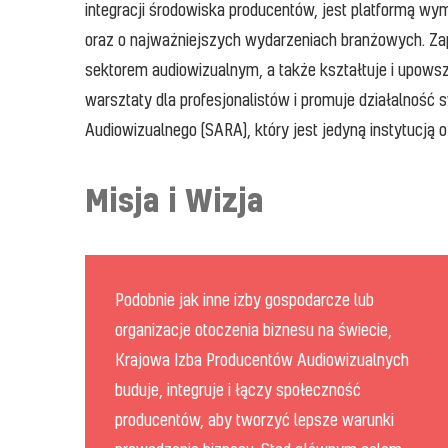
integracji środowiska producentów, jest platformą w
oraz o najważniejszych wydarzeniach branżowych. Zap
sektorem audiowizualnym, a także kształtuje i upowsz
warsztaty dla profesjonalistów i promuje działalnoś
Audiowizualnego (SARA), który jest jedyną instytucją
Misja i Wizja
Podobnie jak inne izby gospodarcze lub
organizacje otoczenia biznesu na świecie,
Krajowa Izba Producentów Audiowizualnych
buduje, integruje i łączy społeczność
producentów, aby tworzyć lepsze warunki