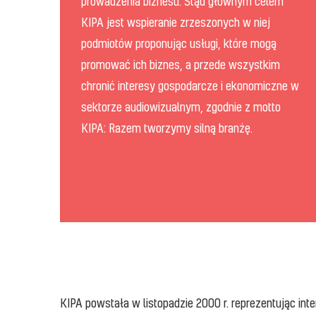
prowadzenia biznesu. Stąd głównym celem
KIPA jest wspieranie zrzeszonych w niej
podmiotów proponując usługi, które mogą
promować ich biznes, a przede wszystkim
chronić interesy gospodarcze i ekonomiczne w
sektorze audiowizualnym, zgodnie z motto
KIPA: Razem tworzymy silną branżę.
KIPA powstała w listopadzie 2000 r. reprezentując i