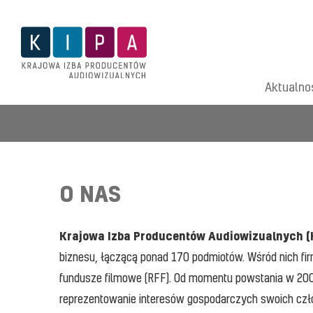
O nas
Regulacje i Inicjatywy
Zarząd
Projekty
Zakończone
Aktualno
Statut
Projekty
Zespół
Nagrody KIPA
Jak dołączyć
O nas
Regulacje i Inicjatywy
Sekcje KIPA
Zarząd
Projekty
O NAS
Zakończone
Statut
Projekty
Zespół
Nagrody KIPA
Krajowa Izba Producentów Audiowizualnych (
Jak dołączyć
biznesu, łączącą ponad 170 podmiotów. Wśród nich firm
Sekcje KIPA
fundusze filmowe (RFF). Od momentu powstania w 200
reprezentowanie interesów gospodarczych swoich czło