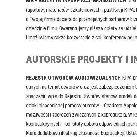
BIB – BIULETYN INFORMACJI BRANŻOWYCH
Dosta
raportów, materiałów szkoleniowych i publikacji KIPA.
o Twojej firmie dociera do potencjalnych partnerów bi
dziedzinie filmu. Gwarantujemy niższe opłaty za udzi
Umożliwiamy także korzystanie z sali konferencyjnej m
AUTORSKIE PROJEKTY I I
REJESTR UTWORÓW AUDIOWIZUALNYCH
KIPA p
danych na temat utworów oraz jest zabezpieczeniem 
znaczeniu wpis do Rejestru Utworów stanowi środek d
dzięki nieocenionej pomocy autorów – Charlotte App
możliwości i zagrożeń związanych z koprodukcją. W 
koprodukcyjnych – od istoty doboru odpowiednich part
które dodatkowo ilustrują złożoność koprodukcji. Osta