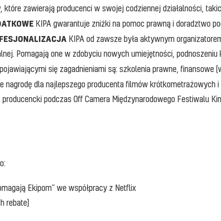
które zawierają producenci w swojej codziennej działalności, taki
ODATKOWE
KIPA gwarantuje zniżki na pomoc prawną i doradztwo 
FESJONALIZACJA
KIPA od zawsze była aktywnym organizatorem 
lnej. Pomagają one w zdobyciu nowych umiejętności, podnoszeniu kw
 pojawiającymi się zagadnieniami są: szkolenia prawne, finansowe 
aje nagrodę dla najlepszego producenta filmów krótkometrażowych
ut producencki podczas Off Camera Międzynarodowego Festiwalu Kin
o:
magają Ekipom” we współpracy z Netflix
h rebate)