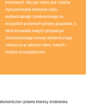
branżowych. Naszym celem jest rzetelne
reprezentowanie interesów rynku
audiowizualnego i producenckiego na
wszystkich poziomach polskiej gospodarki, a
także kreowanie nowych perspektyw
zrównoważonego rozwoju ekonomicznego,
zwłaszcza w sektorze mikro, małych i
średnich przedsiębiorców.
 ekonomiczne i prawne interesy środowiska