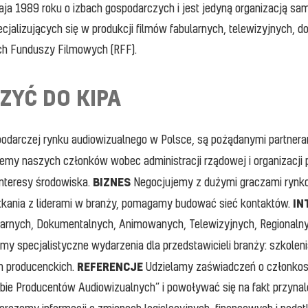
aja 1989 roku o izbach gospodarczych i jest jedyną organizacją s
cjalizujących się w produkcji filmów fabularnych, telewizyjnych, 
ych Funduszy Filmowych (RFF).
CZYĆ
DO
KIPA
podarczej rynku audiowizualnego w Polsce, są pożądanymi partnera
emy naszych członków wobec administracji rządowej i organizacji
BIZNES
nteresy środowiska.
Negocjujemy z dużymi graczami rynk
IN
tkania z liderami w branży, pomagamy budować sieć kontaktów.
ularnych, Dokumentalnych, Animowanych, Telewizyjnych, Regional
my specjalistyczne wydarzenia dla przedstawicieli branży: szkoleni
REFERENCJE
h producenckich.
Udzielamy zaświadczeń o członkos
zbie Producentów Audiowizualnych” i powoływać się na fakt przyna