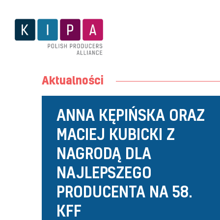
About us
Projects
Managem
Team
KIPA sect
Aktualności
About us
Projects
ANNA KĘPIŃSKA ORAZ
Managem
MACIEJ KUBICKI Z
Team
NAGRODĄ DLA
KIPA sect
NAJLEPSZEGO
PRODUCENTA NA 58.
KFF