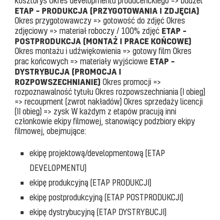
kosztorys Okres developmentu producenckiego => budżet
ETAP – PRODUKCJA (PRZYGOTOWANIA I ZDJĘCIA)
Okres przygotowawczy => gotowość do zdjęć Okres
ETAP –
zdjęciowy => materiał roboczy / 100% zdjęć
POSTPRODUKCJA (MONTAŻ I PRACE KOŃCOWE)
Okres montażu i udźwiękowienia => gotowy film Okres
ETAP –
prac końcowych => materiały wyjściowe
DYSTRYBUCJA (PROMOCJA I
ROZPOWSZECHNIANIE)
Okres promocji =>
rozpoznawalność tytułu Okres rozpowszechniania (I obieg)
=> recoupment (zwrot nakładów) Okres sprzedaży licencji
(II obieg) => zysk W każdym z etapów pracują inni
członkowie ekipy filmowej, stanowiący podzbiory ekipy
filmowej, obejmujące:
ekipę projektową/developmentową (ETAP
DEVELOPMENTU)
ekipę produkcyjną (ETAP PRODUKCJI)
ekipę postprodukcyjną (ETAP POSTPRODUKCJI)
ekipę dystrybucyjną (ETAP DYSTRYBUCJI)