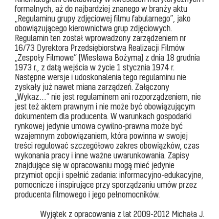
formalnych, aż do najbardziej znanego w branży aktu
„Regulaminu grupy zdjęciowej filmu fabularnego”, jako
obowiązującego kierownictwa grup zdjęciowych.
Regulamin ten został wprowadzony zarządzeniem nr
16/73 Dyrektora Przedsiębiorstwa Realizacji Filmów
„Zespoły Filmowe” (Wiesława Bożyma) z dnia 18 grudnia
1973 r., z datą wejścia w życie 1 stycznia 1974 r.
Następne wersje i udoskonalenia tego regulaminu nie
zyskały już nawet miana zarządzeń. Załączony
„Wykaz…” nie jest regulaminem ani rozporządzeniem, nie
jest też aktem prawnym i nie może być obowiązującym
dokumentem dla producenta. W warunkach gospodarki
rynkowej jedynie umowa cywilno-prawna może być
wzajemnym zobowiązaniem, która powinna w swojej
treści regulować szczegółowo zakres obowiązków, czas
wykonania pracy i inne ważne uwarunkowania. Zapisy
znajdujące się w opracowaniu mogą mieć jedynie
przymiot opcji i spełnić zadania: informacyjno-edukacyjne,
pomocnicze i inspirujące przy sporządzaniu umów przez
producenta filmowego i jego pełnomocników.
Wyjątek z opracowania z lat 2009-2012 Michała J.