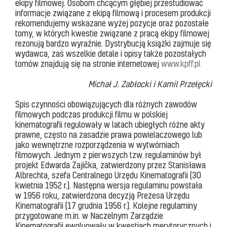
ekipy filmowej. Osobom chcącym głębiej przestudiować
informacje związane z ekipą filmową i procesem produkcji
rekomendujemy wskazane wyżej pozycje oraz pozostałe
tomy, w których kwestie związane z pracą ekipy filmowej
rezonują bardzo wyraźnie. Dystrybucją książki zajmuje się
wydawca, zaś wszelkie detale i opisy także pozostałych
tomów znajdują się na stronie internetowej
www.kpff.pl
Michał J. Zabłocki i Kamil Przełęcki
Spis czynności obowiązujących dla różnych zawodów
filmowych podczas produkcji filmu w polskiej
kinematografii regulowały w latach ubiegłych różne akty
prawne, często na zasadzie prawa powielaczowego lub
jako wewnętrzne rozporządzenia w wytwórniach
filmowych. Jednym z pierwszych tzw. regulaminów był
projekt Edwarda Zajička, zatwierdzony przez Stanisława
Albrechta, szefa Centralnego Urzędu Kinematografii (30
kwietnia 1952 r.). Następna wersja regulaminu powstała
w 1956 roku, zatwierdzona decyzją Prezesa Urzędu
Kinematografii (17 grudnia 1956 r.). Kolejne regulaminy
przygotowane m.in. w Naczelnym Zarządzie
Kinematografii ewoluowały w kwestiach merytorycznych i