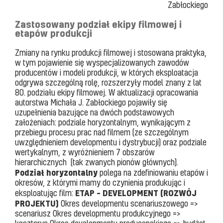
Zabłockiego
Zastosowany podział ekipy filmowej i
etapów produkcji
Zmiany na rynku produkcji filmowej i stosowana praktyka,
w tym pojawienie się wyspecjalizowanych zawodów
producentów i modeli produkcji, w których eksploatacja
odgrywa szczególną rolę, rozszerzyły model znany z lat
80. podziału ekipy filmowej. W aktualizacji opracowania
autorstwa Michała J. Zabłockiego pojawiły się
uzupełnienia bazujące na dwóch podstawowych
założeniach: podziale horyzontalnym, wynikającym z
przebiegu procesu prac nad filmem (ze szczególnym
uwzględnieniem developmentu i dystrybucji) oraz podziale
wertykalnym, z wyróżnieniem 7 obszarów
hierarchicznych (tak zwanych pionów głównych).
Podział horyzontalny
polega na zdefiniowaniu etapów i
okresów, z którymi mamy do czynienia produkując i
ETAP – DEVELOPMENT (ROZWÓJ
eksploatując film:
PROJEKTU)
Okres developmentu scenariuszowego =>
scenariusz Okres developmentu produkcyjnego =>