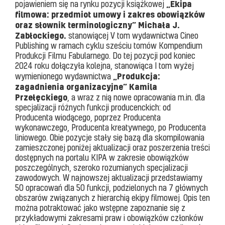
„Ekipa
pojawieniem się na rynku pozycji książkowej
filmowa: przedmiot umowy i zakres obowiązków
oraz słownik terminologiczny” Michała J.
Zabłockiego.
stanowiącej V tom wydawnictwa Cineo
Publishing w ramach cyklu sześciu tomów Kompendium
Produkcji Filmu Fabularnego. Do tej pozycji pod koniec
2024 roku dołączyła kolejna, stanowiąca I tom wyżej
„Produkcja:
wymienionego wydawnictwa
zagadnienia organizacyjne” Kamila
Przełęckiego
, a wraz z nią nowe opracowania m.in. dla
specjalizacji różnych funkcji producenckich: od
Producenta wiodącego, poprzez Producenta
wykonawczego, Producenta kreatywnego, po Producenta
liniowego. Obie pozycje stały się bazą dla skompilowania
zamieszczonej poniżej aktualizacji oraz poszerzenia treści
dostępnych na portalu KIPA w zakresie obowiązków
poszczególnych, szeroko rozumianych specjalizacji
zawodowych. W najnowszej aktualizacji przedstawiamy
50 opracowań dla 50 funkcji, podzielonych na 7 głównych
obszarów związanych z hierarchią ekipy filmowej. Opis ten
można potraktować jako wstępne zapoznanie się z
przykładowymi zakresami praw i obowiązków członków